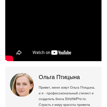
Ольга Птицына
Привет, меня зовут Ольга Птицына,
и я - профессиональный стилист и
создатель блога StrizhkiPro.ru.
Страсть к миру красоты привела