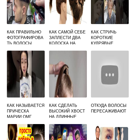
КАК ПРАВИЛЬНО
КАК САМОЙ СЕБЕ
КАК СТРИЧЬ
ФОТОГРАФИРОВА
ЗАПЛЕСТИ ДВА
КОРОТКИЕ
ТЬ ВОЛОСЫ
КОЛОСКА НА
КУДРЯВЫЕ
ПАРИКМАХЕРУ
СРЕДНИЕ
ВОЛОСЫ У
ВОЛОСЫ
ЖЕНЩИН
КАК НАЗЫВАЕТСЯ
КАК СДЕЛАТЬ
ОТКУДА ВОЛОСЫ
ПРИЧЕСКА
ВЫСОКИЙ ХВОСТ
ПЕРЕСАЖИВАЮТ
МАРИИ ОМГ
НА ДЛИННЫЕ
ВОЛОСЫ