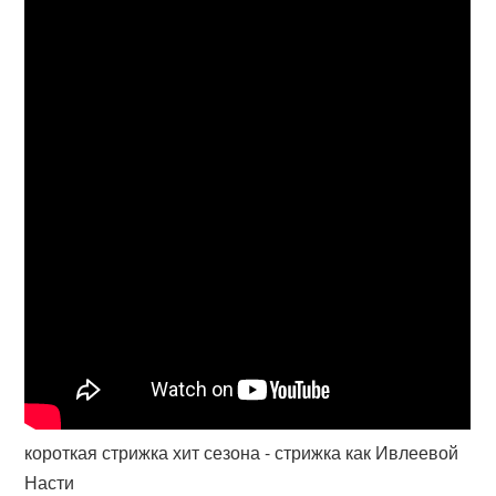
короткая стрижка хит сезона - стрижка как Ивлеевой
Насти