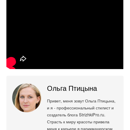
Ольга Птицына
Привет, меня зовут Ольга Птицына,
и я - профессиональный стилист и
создатель блога StrizhkiPro.ru.
Страсть к миру красоты привела
меня к карьере в парикмахерском