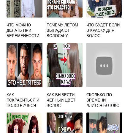
ЧТО МОЖНО
ПОЧЕМУ ЛЕТОМ
ЧТО БУДЕТ ЕСЛИ
ДЕЛАТЬ ПРИ
ВЫПАДАЮТ
В КРАСКУ ДЛЯ
БЕРЕМЕННОСТИ
ВОЛОСЫ У
ВОЛОС
С ВОЛОСАМИ
ЖЕНЩИН НА
ДОБАВИТЬ
ГОЛОВЕ
ПЕРЕКИСЬ
ВОДОРОДА
КАК
КАК ВЫВЕСТИ
СКОЛЬКО ПО
ПОКРАСИТЬСЯ И
ЧЕРНЫЙ ЦВЕТ
ВРЕМЕНИ
ПОДСТРИЧЬСЯ
ВОЛОС
ДЛИТСЯ БОТОКС
ВОЛОС
ПРОЦЕДУРА