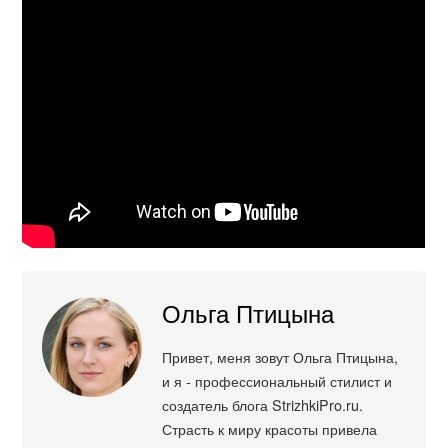
Ольга Птицына
Привет, меня зовут Ольга Птицына,
и я - профессиональный стилист и
создатель блога StrizhkiPro.ru.
Страсть к миру красоты привела