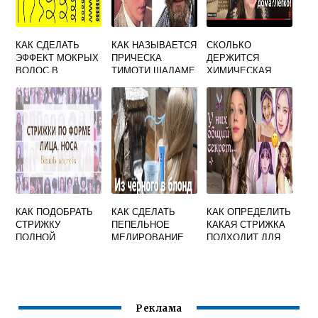
КАК СДЕЛАТЬ
КАК НАЗЫВАЕТСЯ
СКОЛЬКО
ЭФФЕКТ МОКРЫХ
ПРИЧЕСКА
ДЕРЖИТСЯ
ВОЛОС В
ТИМОТИ ШАЛАМЕ
ХИМИЧЕСКАЯ
ДОМАШНИХ
ЗАВИВКА НА
УСЛОВИЯХ
ВОЛОСАХ У
МУЖЧИНЕ
МУЖЧИН
КАК ПОДОБРАТЬ
КАК СДЕЛАТЬ
КАК ОПРЕДЕЛИТЬ
СТРИЖКУ
ПЕПЕЛЬНОЕ
КАКАЯ СТРИЖКА
ПОЛНОЙ
МЕЛИРОВАНИЕ
ПОДХОДИТ ДЛЯ
ЖЕНЩИНЕ
НА ТЕМНЫЕ
МЕНЯ ТЕСТ
ВОЛОСЫ
БЕСПЛАТНО
Реклама