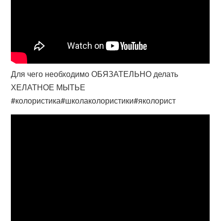
Для чего необходимо ОБЯЗАТЕЛЬНО делать
ХЕЛАТНОЕ МЫТЬЕ
#колористика#школаколористики#яколорист