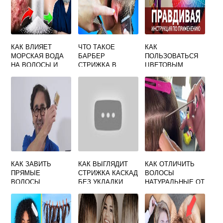
КАК ВЛИЯЕТ
ЧТО ТАКОЕ
КАК
МОРСКАЯ ВОДА
БАРБЕР
ПОЛЬЗОВАТЬСЯ
НА ВОЛОСЫ И
СТРИЖКА В
ЦВЕТОВЫМ
КОЖУ ГОЛОВЫ
ТОЧКЕ КРАСОТЫ
КРУГОМ ПРИ
ОКРАШИВАНИИ
ВОЛОС
КАК ЗАВИТЬ
КАК ВЫГЛЯДИТ
КАК ОТЛИЧИТЬ
ПРЯМЫЕ
СТРИЖКА КАСКАД
ВОЛОСЫ
ВОЛОСЫ
БЕЗ УКЛАДКИ
НАТУРАЛЬНЫЕ ОТ
ИСКУССТВЕННЫХ
ДЛЯ
НАРАЩИВАНИЯ