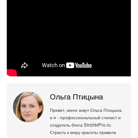
Ольга Птицына
Привет, меня зовут Ольга Птицына,
и я - профессиональный стилист и
создатель блога StrizhkiPro.ru.
Страсть к миру красоты привела